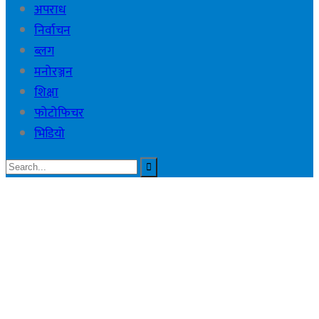
अपराध
निर्वाचन
ब्लग
मनोरञ्जन
शिक्षा
फोटोफिचर
भिडियो