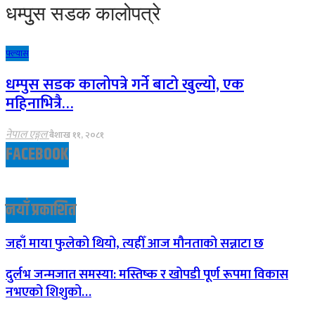
धम्पुुस सडक कालोपत्रे
फ्ल्यास
धम्पुस सडक कालोपत्रे गर्ने बाटो खुल्यो, एक
महिनाभित्रै…
नेपाल एङ्गल
बैशाख ११, २०८१
FACEBOOK
नयाँ प्रकाशित
जहाँ माया फुलेको थियो, त्यहीँ आज मौनताको सन्नाटा छ
दुर्लभ जन्मजात समस्या: मस्तिष्क र खोपडी पूर्ण रूपमा विकास
नभएको शिशुको…