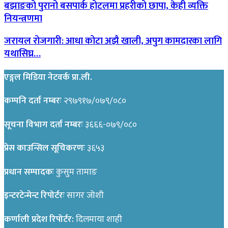
बझाङको पुरानो बसपार्क होटलमा प्रहरीको छापा, केही व्यक्ति
नियन्त्रणमा
जरायल रोजगारी: आधा कोटा अझै खाली, अपुग कामदारका लागि
यथासिघ्र…
एङ्गल मिडिया नेटवर्क प्रा.ली.
कम्पनि दर्ता नम्बरः
२९७९१७/०७९/०८०
सूचना विभाग दर्ता नम्बरः
३६६६-०७९/०८०
प्रेस काउन्सिल सूचिकरणः
३६५३
प्रधान सम्पादकः
कुसुम तामाङ
इन्टरटेन्मेन्ट रिपोर्टरः
सागर जोशी
कर्णाली प्रदेश रिपोर्टर:
दिलमाया शाही