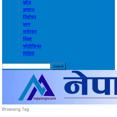
खाेज
अपराध
निर्वाचन
ब्लग
मनोरञ्जन
शिक्षा
फोटोफिचर
भिडियो
Posts
Categories
Tags
Browsing Tag