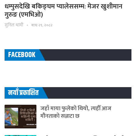
धम्पुसदेखि बकिङ्घम प्यालेससम्म: मेजर खुशीमान
गुरुङ (एमभिओ)
सुनिल धामी
माघ २९, २०८२
FACEBOOK
नयाँ प्रकाशित
जहाँ माया फुलेको थियो, त्यहीँ आज
मौनताको सन्नाटा छ