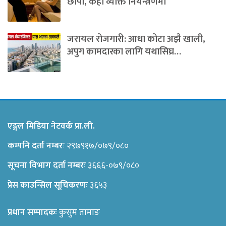
छापा, केही व्यक्ति नियन्त्रणमा
जरायल रोजगारी: आधा कोटा अझै खाली,
अपुग कामदारका लागि यथासिघ्र…
एङ्गल मिडिया नेटवर्क प्रा.ली.
कम्पनि दर्ता नम्बरः
२९७९१७/०७९/०८०
सूचना विभाग दर्ता नम्बरः
३६६६-०७९/०८०
प्रेस काउन्सिल सूचिकरणः
३६५३
प्रधान सम्पादकः
कुसुम तामाङ