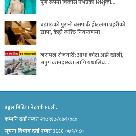
पूर्ण रूपमा विकास नभएको शिशुको…
बझाङको पुरानो बसपार्क होटलमा प्रहरीको
छापा, केही व्यक्ति नियन्त्रणमा
जरायल रोजगारी: आधा कोटा अझै खाली,
अपुग कामदारका लागि यथासिघ्र…
एङ्गल मिडिया नेटवर्क प्रा.ली.
कम्पनि दर्ता नम्बरः
२९७९१७/०७९/०८०
सूचना विभाग दर्ता नम्बरः
३६६६-०७९/०८०