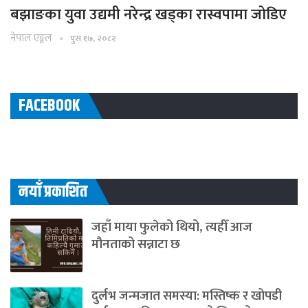
बझाङका युवा उद्यमी नरेन्द्र खड्का रास्वपामा जोडिए
नेपाल एङ्गल
पुस १७, २०८२
FACEBOOK
नयाँ प्रकाशित
जहाँ माया फुलेको थियो, त्यहीँ आज
मौनताको सन्नाटा छ
दुर्लभ जन्मजात समस्या: मस्तिष्क र खोपडी