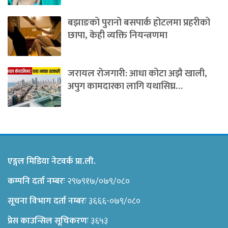
बझाङको पुरानो बसपार्क होटलमा प्रहरीको
छापा, केही व्यक्ति नियन्त्रणमा
जरायल रोजगारी: आधा कोटा अझै खाली,
अपुग कामदारका लागि यथासिघ्र…
एङ्गल मिडिया नेटवर्क प्रा.ली.
कम्पनि दर्ता नम्बरः
२९७९१७/०७९/०८०
सूचना विभाग दर्ता नम्बरः
३६६६-०७९/०८०
प्रेस काउन्सिल सूचिकरणः
३६५३