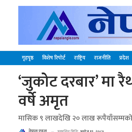
गृहपृष्ठ
विशेष रिपाेर्ट
राष्ट्रिय
राजनीति
प्रदेश
‘जुकोट दरबार’ मा रैथ
वर्षे अमृत
मासिक ९ लाखदेखि २० लाख रूपैयाँसम्मको
नेपाल एङ्गल
प्रकाशित मितिः
अशोज १६, २०८०