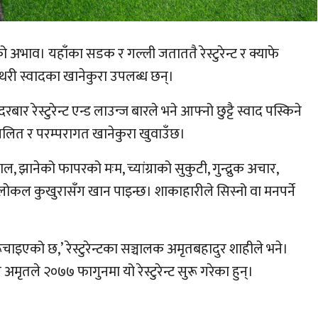
ो अभाव। यहाँका सडक र गल्ली जताततै रेस्टुरेन्ट र क्याफे
ीथरी स्वादका खानेकुरा उपलब्ध छन्।
र रेस्टुरेन्ट एन्ड लाउन्ज बारले भने आफ्नो छुट्टै स्वाद पस्किने
प्रचलित र परम्परागत खानेकुरा खुवाउँछ।
झानेको फापरको मःम, च्यांग्राको सुकुटी, गुन्द्रुक अचार,
 लोकल कुखुरासँग खान पाइन्छ। शाकाहारीले सिस्नो वा मनपर्ने
चाइएको छ,’ रेस्टुरेन्टका सञ्चालक अमृतबहादुर शाहीले भने।
मृतले २०७७ फागुनमा यो रेस्टुरेन्ट सुरू गरेका हुन्।