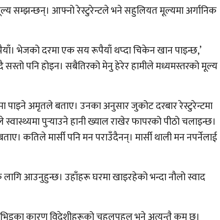
ल्य सम्झन्छन्। आफ्नो रेस्टुरेन्टले भने सहुलियत मूल्यमा अर्गानिक
ूपैयाँ। भेजको दरमा एक सय रूपैयाँ थप्दा चिकेन खान पाइन्छ,’
ादै सस्तो पनि होइन। सबैतिरको मेनु हेरेर हामीले मध्यमस्तरको मूल्य
्टमा पाइने अमृतले बताए। उनका अनुसार जुकोट दरबार रेस्टुरेन्टमा
 स्वास्थ्यमा पुर्‍याउने हानी ख्याल राखेर फापरको पीठो चलाइन्छ।
ताए। कतिले मार्सी पनि मन पराउँदैनन्। मार्सी थाली मन नपर्नेलाई
कै लागि आउनुहुन्छ। उहाँहरू घरमा खाइरहेको भन्दा नौलो स्वाद
। कोभिडका कारण विदेशीहरूको चहलपहल भने अत्यन्तै कम छ।