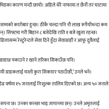
ोभिडका कारण मन्दी छायो। अहिले धेरै नाफामा त छैनौं तर घाटामा
ँसम्मको कारोबार हुन्छ। ठीकै चल्दा पनि नौ लाख रूपैयाँभन्दा कम
छन्। सिफ्टमा गरी बिहान ८ बजेदेखि राति १ बजे खुला रहन्छ।
म्म रेस्टुरेन्टले सेवा दिने हुँदा सेवाग्राही र आफू दुवैलाई
ती खाद्यान्न पकाउने र खाने तरिका सिकाउँछ पनि।
ामी ग्राहकलाई यस्तो कुरा सिकाएर पठाउँछौं,’ उनले भने।
छ। डेढ वर्षमा १५ जनालाई निःशुल्क तालिम दिएको छ। अन्य ५० जनाले
गर्ने सपना छ। उनका कान्छा भाइ जापानमा छन्। उनले अमृतलाई