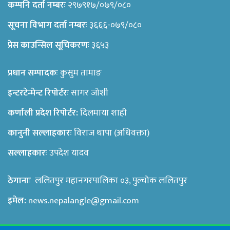
कम्पनि दर्ता नम्बरः
२९७९१७/०७९/०८०
सूचना विभाग दर्ता नम्बरः
३६६६-०७९/०८०
प्रेस काउन्सिल सूचिकरणः
३६५३
प्रधान सम्पादकः
कुसुम तामाङ
इन्टरटेन्मेन्ट रिपोर्टरः
सागर जोशी
कर्णाली प्रदेश रिपोर्टर:
दिलमाया शाही
कानुनी सल्लाहकारः
विराज थापा (अधिवक्ता)
सल्लाहकारः
उपदेश यादव
ठेगानाः
ललितपुर महानगरपालिका ०३, पुल्चोक ललितपुर
इमेल:
news.nepalangle@gmail.com