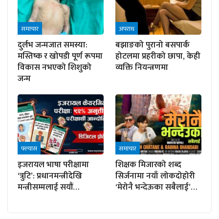
समाचार
अपराध
दुर्लभ जन्मजात समस्या:
बझाङको पुरानो बसपार्क
मस्तिष्क र खोपडी पूर्ण रूपमा
होटलमा प्रहरीको छापा, केही
विकास नभएको शिशुको
व्यक्ति नियन्त्रणमा
जन्म
फ्ल्यास
समाचार
इजरायल भाषा परीक्षामा
शिक्षक मिजारको शब्द
‘त्रुटि’: प्रधानमन्त्रीदेखि
सिर्जनामा नयाँ लोकदोहोरी
मन्त्रीसम्मलाई सयौं…
‘मेरोनै भन्देऊका सबैलाई’…