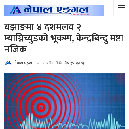
बझाङमा ४ दशमलव २
म्याग्निच्युडको भूकम्प, केन्द्रबिन्दु मष्टा
नजिक
नेपाल एङ्गल
प्रकाशित मितिः
जेष्ठ १४, २०८२