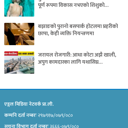
पूर्ण रूपमा विकास नभएको शिशुको…
बझाङको पुरानो बसपार्क होटलमा प्रहरीको
छापा, केही व्यक्ति नियन्त्रणमा
जरायल रोजगारी: आधा कोटा अझै खाली,
अपुग कामदारका लागि यथासिघ्र…
एङ्गल मिडिया नेटवर्क प्रा.ली.
कम्पनि दर्ता नम्बरः
२९७९१७/०७९/०८०
सूचना विभाग दर्ता नम्बरः
३६६६-०७९/०८०