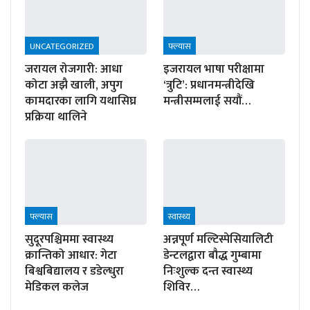
UNCATEGORIZED
फ्ल्यास
जरायल रोजगारी: आधा
इजरायल भाषा परीक्षामा
कोटा अझै खाली, अपुग
‘त्रुटि’: प्रधानमन्त्रीदेखि
कामदारका लागि यथासिघ्र
मन्त्रीसम्मलाई सयौं…
प्रक्रिया थालिने
फ्ल्यास
स्वास्थ्य
सुदूरपश्चिममा स्वास्थ्य
अन्नपूर्ण मल्टिस्पेसियालिटी
क्रान्तिको आधार: गेटा
डेन्टलद्वारा बौद्ध गुम्बामा
बिश्वबिद्यालय र डडेल्धुरा
निःशुल्क दन्त स्वास्थ्य
मेडिकल कलेज
शिविर…