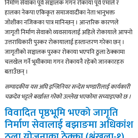
निर्माण सेवाका पूर्व सञ्चालक गगन रोकाया पूर्व एमाले र
हालका नेकपा
एकिकृत
समाजवादीका नेता भानुभक्त
जोशीका नजिकका पात्र मानिन्छन् । आन्तरिक कारणले
जागृती निर्माण सेवाको व्यवसायलाई अहिले रोकायाले आफ्नो
उत्तराधिकारी पुस्कर रोकायालाई हस्तान्तरण गरेका छन् ।
जागृतीको सञ्चालक पुस्कर रोकाया भएपनि
ठुला
ठेक्कामा
चलखेल गर्ने भूमीकामा गगन रोकायनै रहेको जानकारहरु
बताउँछन् ।
सम्पादकीयः यस अघि इन्जिनियर
सन्देस
भण्डारीलाई कार्यकारी
चक्रदेव भट्टले बर्खास्त गरेको उल्लेख भएकोमा सच्याइएको छ ।
विवादित पृष्ठभूमि भएको जागृति
निर्माण सेवालाई बझाङमा अधिकांश
ठूला योजनाका ठेक्का (श्रृंखला-१)