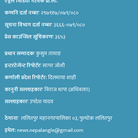
एङ्गल मिडिया नेटवर्क प्रा.ली.
कम्पनि दर्ता नम्बरः
२९७९१७/०७९/०८०
सूचना विभाग दर्ता नम्बरः
३६६६-०७९/०८०
प्रेस काउन्सिल सूचिकरणः
३६५३
प्रधान सम्पादकः
कुसुम तामाङ
इन्टरटेन्मेन्ट रिपोर्टरः
सागर जोशी
कर्णाली प्रदेश रिपोर्टर:
दिलमाया शाही
कानुनी सल्लाहकारः
विराज थापा (अधिवक्ता)
सल्लाहकारः
उपदेश यादव
ठेगानाः
ललितपुर महानगरपालिका ०३, पुल्चोक ललितपुर
इमेल:
news.nepalangle@gmail.com