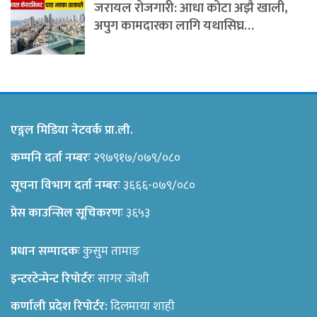
जरायल रोजगारी: आधा कोटा अझै खाली,
अपुग कामदारका लागि यथासिघ्र…
एङ्गल मिडिया नेटवर्क प्रा.ली.
कम्पनि दर्ता नम्बरः
२९७९१७/०७९/०८०
सूचना विभाग दर्ता नम्बरः
३६६६-०७९/०८०
प्रेस काउन्सिल सूचिकरणः
३६५३
प्रधान सम्पादकः
कुसुम तामाङ
इन्टरटेन्मेन्ट रिपोर्टरः
सागर जोशी
कर्णाली प्रदेश रिपोर्टर:
दिलमाया शाही