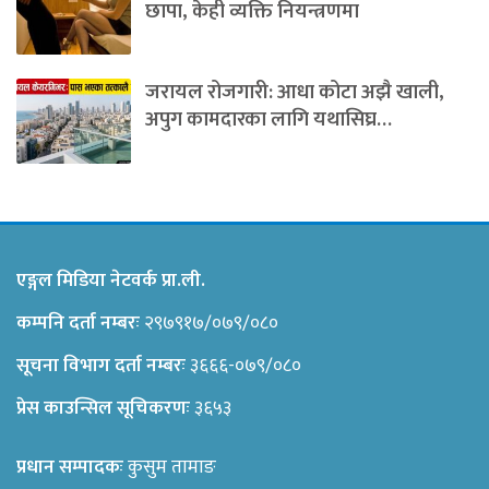
छापा, केही व्यक्ति नियन्त्रणमा
जरायल रोजगारी: आधा कोटा अझै खाली,
अपुग कामदारका लागि यथासिघ्र…
एङ्गल मिडिया नेटवर्क प्रा.ली.
कम्पनि दर्ता नम्बरः
२९७९१७/०७९/०८०
सूचना विभाग दर्ता नम्बरः
३६६६-०७९/०८०
प्रेस काउन्सिल सूचिकरणः
३६५३
प्रधान सम्पादकः
कुसुम तामाङ