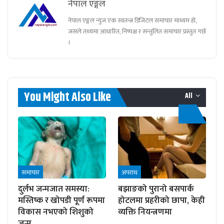
नेपाल एङ्गल
नेपाल एङ्गल न्युज एक स्वतन्त्र डिजिटल समाचार माध्यम हो,
जसले तथ्यमा आधारित, निष्पक्ष र सन्तुलित समाचार प्रस्तुत गर्छ
।
You Might Also Like
All
समाचार
अपराध
दुर्लभ जन्मजात समस्या:
बझाङको पुरानो बसपार्क
मस्तिष्क र खोपडी पूर्ण रूपमा
होटलमा प्रहरीको छापा, केही
विकास नभएको शिशुको
व्यक्ति नियन्त्रणमा
जन्म